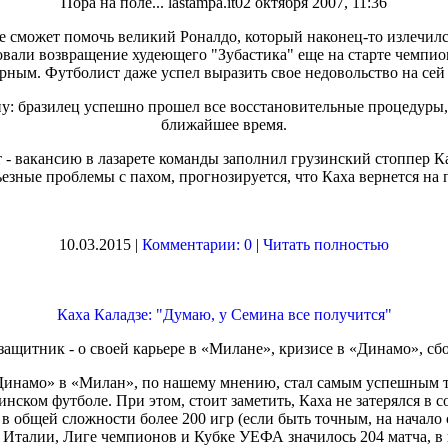
Пора на поле... lastampa.it
02 октября 2007, 11:36
 сможет помочь великий Роналдо, который наконец-то излечилс
али возвращение худеющего "Зубастика" еще на старте чемпион
рным. Футболист даже успел выразить свое недовольство на сей 
ану: бразилец успешно прошел все восстановительные процедуры, 
ближайшее время.
т - вакансию в лазарете команды заполнил грузинский стоппер Ка
езные проблемы с пахом, прогнозируется, что Каха вернется на 
10.03.2015 |
Комментарии: 0
|
Читать полностью
Каха Каладзе: "Думаю, у Семина все получится"
защитник - о своей карьере в «Милане», кризисе в «Динамо», сб
инамо» в «Милан», по нашему мнению, стал самым успешным тр
ском футболе. При этом, стоит заметить, Каха не затерялся в со
 в общей сложности более 200 игр (если быть точным, на начало 
 Италии, Лиге чемпионов и Кубке УЕФА значилось 204 матча, в 