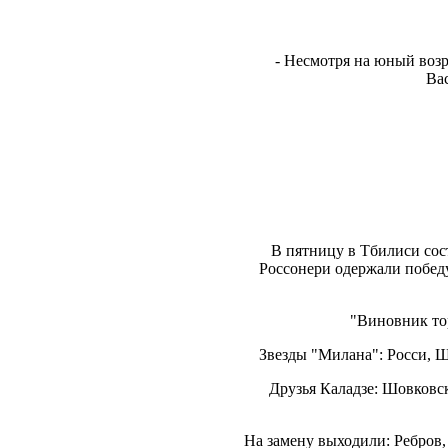
- Несмотря на юный возр
Ва
В пятницу в Тбилиси сос
Россонери одержали победу
"Виновник тор
Звезды "Милана": Росси, 
Друзья Каладзе: Шовковс
На замену выходили: Ребров,