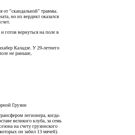
я от "скандальной" травмы.
ата, но их вердикт оказался
счет.
и готов вернуться на поле в
хабер Каладзе. У 29-летнего
поле не раньше,
орной Грузии
ансфером легионера, когда-
ставе великого клуба, за семь
сезона на счету грузинского
которых он забил 13 мячей).