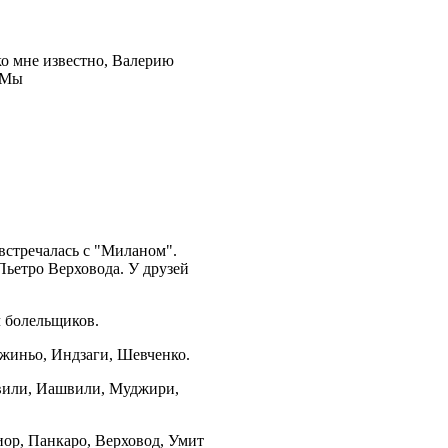
ко мне известно, Валерию
 Мы
встречалась с "Миланом".
Пьетро Верховода. У друзей
ч болельщиков.
жиньо, Индзаги, Шевченко.
швили, Иашвили, Муджири,
иор, Панкаро, Верховод, Умит