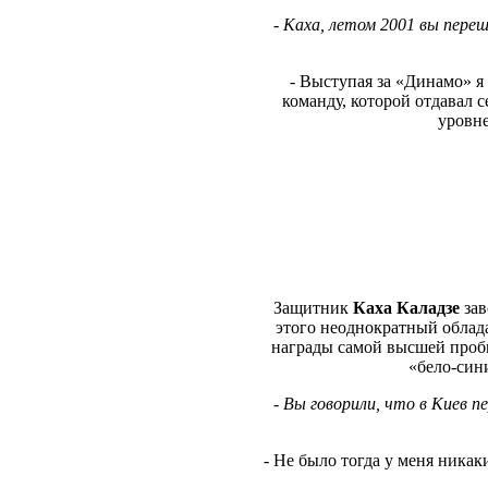
- Каха, летом 2001 вы пере
- Выступая за «Динамо» я
команду, которой отдавал с
уровне
Защитник
Каха Каладзе
зав
этого неоднократный облада
награды самой высшей пробы
«бело-сини
-
Вы говорили, что в Киев п
- Не было тогда у меня никак