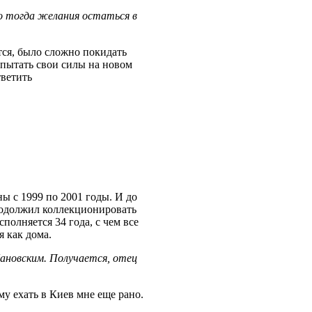
ло тогда желания остаться в
тся, было сложно покидать
испытать свои силы на новом
тветить
ы c 1999 по 2001 годы. И до
продолжил коллекционировать
олняется 34 года, с чем все
я как дома.
бановским. Получается, отец
му ехать в Киев мне еще рано.