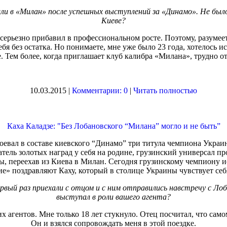
шли в «Милан» после успешных выступлений за «Динамо». Не бы
Киеве?
 серьезно прибавил в профессиональном росте. Поэтому, разумее
ебя без остатка. Но понимаете, мне уже было 23 года, хотелось 
. Тем более, когда приглашает клуб калибра «Милана», трудно о
10.03.2015 |
Комментарии: 0
|
Читать полностью
Каха Каладзе: "Без Лобановского “Милана” могло и не быть”
оевал в составе киевского “Динамо” три титула чемпиона Украин
тель золотых наград у себя на родине, грузинский универсал 
, переехав из Киева в Милан. Сегодня грузинскому чемпиону исп
е» поздравляют Каху, который в столице Украины чувствует себ
ервый раз приехали с отцом и с ним отправились навстречу с Ло
выступал в роли вашего агента?
их агентов. Мне только 18 лет стукнуло. Отец посчитал, что само
Он и взялся сопровождать меня в этой поездке.