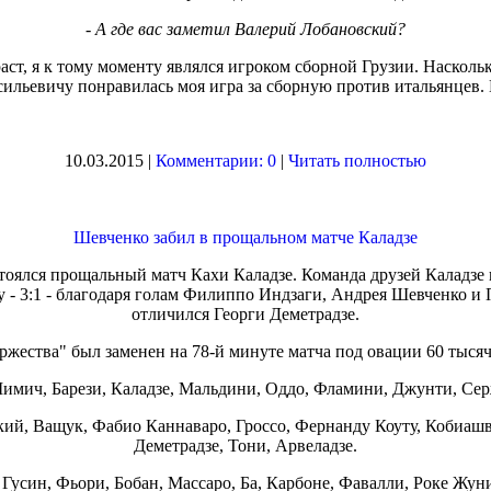
-
А где вас заметил Валерий Лобановский?
аст, я к тому моменту являлся игроком сборной Грузии. Насколь
сильевичу понравилась моя игра за сборную против итальянцев.
10.03.2015 |
Комментарии: 0
|
Читать полностью
Шевченко забил в прощальном матче Каладзе
тоялся прощальный матч Кахи Каладзе. Команда друзей Каладзе 
 - 3:1 - благодаря голам Филиппо Индзаги, Андрея Шевченко и 
отличился Георги Деметрадзе.
жества" был заменен на 78-й минуте матча под овации 60 тыся
Шимич, Барези, Каладзе, Мальдини, Оддо, Фламини, Джунти, Сер
кий, Ващук, Фабио Каннаваро, Гроссо, Фернанду Коуту, Кобиа
Деметрадзе, Тони, Арвеладзе.
 Гусин, Фьори, Бобан, Массаро, Ба, Карбоне, Фавалли, Роке Жун