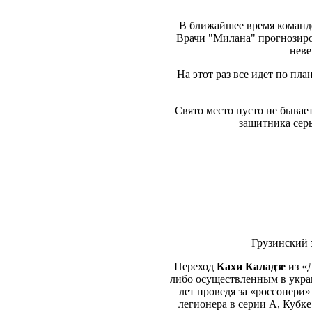
В ближайшее время команде
Врачи "Милана" прогнозиров
неве
На этот раз все идет по пл
Свято место пусто не бывае
защитника серь
Грузинский 
Переход
Кахи Каладзе
из «Д
либо осуществленным в украин
лет проведя за «россонери»
легионера в серии А, Кубке