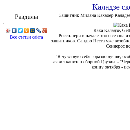
Каладзе ск
Разделы
Защитник Милана Кахабер Каладзе 
Каха Каладзе, Get
Россо-нери в начале этого сезона и
Все статьи сайта
защитников. Сандро Неста уже возобн
Сендерос вс
"Я чувствую себя гораздо лучше, осо
заявил капитан сборной Грузии. - "Чер
концу октября - на