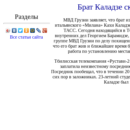
Брат Каладзе с
Разделы
МВД Грузии заявляет, что брат и
итальянского «Милана» Кахи Каладзе
ТАСС. Сегодня находящийся в Тб
внутренних дел Георгием Барамидзе,
Все статьи сайта
группе МВД Грузии по делу похищения
что его брат жив и ближайшее время б
работа по установлению местан
Тбилисская телекомпания «Рустави-2»
заплатила неизвестному посредник
Посредник пообещал, что в течении 20
сих пор в заложниках. 23-летний сту
Каладзе был 